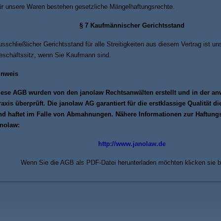
r unsere Waren bestehen gesetzliche Mängelhaftungsrechte.
§ 7 Kaufmännischer Gerichtsstand
sschließlicher Gerichtsstand für alle Streitigkeiten aus diesem Vertrag ist un
schäftssitz, wenn Sie Kaufmann sind.
inweis
iese AGB wurden von den janolaw Rechtsanwälten erstellt und in der an
axis überprüft. Die janolaw AG garantiert für die erstklassige Qualität d
nd haftet im Falle von Abmahnungen. Nähere Informationen zur Haftung
anolaw:
http://www.janolaw.de
Wenn Sie die AGB als PDF-Datei herunterladen möchten klicken sie b