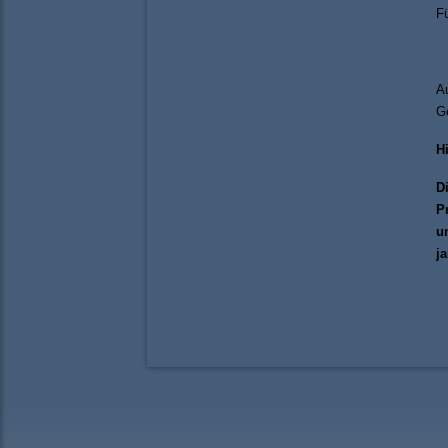
Fü
Au
Ge
H
D
Pr
u
j