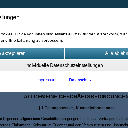
ellungen
okies. Einige von ihnen sind essenziell (z.B. für den Warenkorb), w
und Ihre Erfahrung zu verbessern.
Datenschutz
Impressum
AGB
Kontakt
Anfahrt
Individuelle Datenschutzeinstellungen
Impressum
|
Datenschutz
GB
ALLGEMEINE GESCHÄFTSBEDINGUNGE
§ 1 Geltungsbereich, Kundeninformationen
e folgenden allgemeinen Geschäftsbedingungen regeln das Vertragsverhältni
ndreas Christmann, Koizentrum Südwest und den Verbrauchern und Unternehm