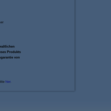
ser
waltlichen
ieses Produkts
sgarantie von
itte
hier
.