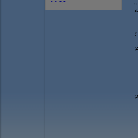
anzulegen.
u
ab
(1
(2
(3