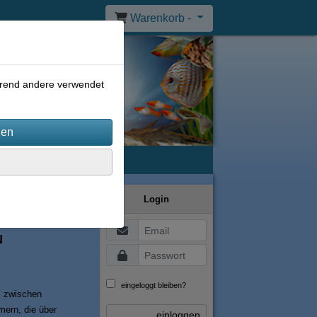
Warenkorb -
ährend andere verwendet
Online-Streitbeilegung
Login
N
eingeloggt bleiben?
s zwischen
ern, die über
einloggen