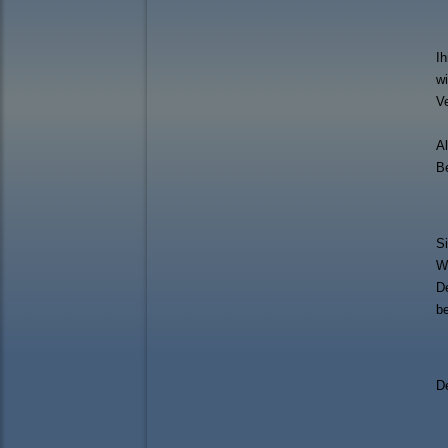
Ih
wi
Ve
Al
Be
Si
Wi
De
b
De