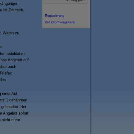
edingungen
e ist Deutsch.
Registrierung
Passwort vergessen
r, Waren zu
es
fermodalitäten
iches Angebot auf
aber auch
Telefax
 des
 einer Auf-
atz 1 genannten
ot gebunden. Bei
r Angebot sofort
 nicht mehr