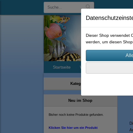
Datenschutzeinst
Dieser Shop verwendet Co
werden, um diesen Shop 
Startseite
Widerruf
Batteriegesetz
A
Kategorien
Neu im Shop
Bisher noch keine Produkte gefunden.
Di
Klicken Sie hier um ein Produkt
A