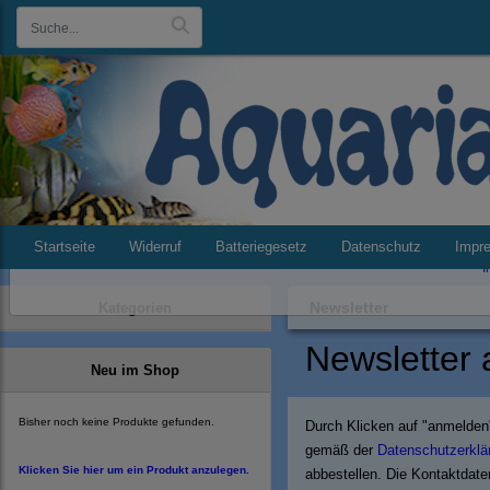
Datenschutzeinstellungen
Dieser Shop verwendet Cookies. Einige von ihnen sind essenziell (z.B. für 
Individ
Startseite
Widerruf
Batteriegesetz
Datenschutz
Impr
I
Newsletter
Kategorien
Newsletter 
Neu im Shop
Bisher noch keine Produkte gefunden.
Durch Klicken auf "anmelden"
gemäß der
Datenschutzerklä
Klicken Sie hier um ein Produkt anzulegen.
abbestellen. Die Kontaktdate